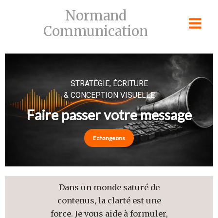
Skip
Normand
to
Communication
content
STRATÉGIE, ÉCRITURE
& CONCEPTION VISUELLE
Faire passer votre message
Echangeons
Dans un monde saturé de
contenus, la clarté est une
force. Je vous aide à formuler,