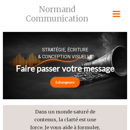
Skip
Normand
to
Communication
content
STRATÉGIE, ÉCRITURE
& CONCEPTION VISUELLE
Faire passer votre message
Echangeons
Dans un monde saturé de
contenus, la clarté est une
force. Je vous aide à formuler,