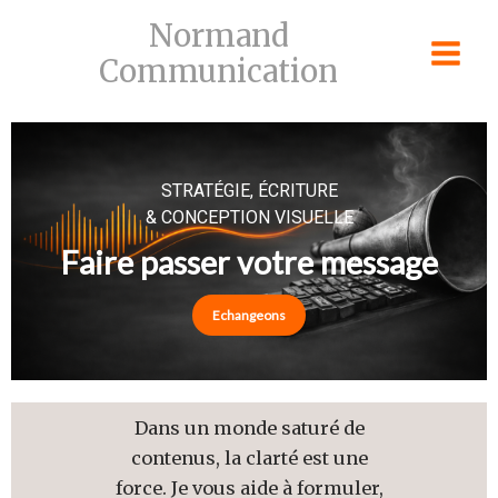
Skip
Normand
to
Communication
content
STRATÉGIE, ÉCRITURE
& CONCEPTION VISUELLE
Faire passer votre message
Echangeons
Dans un monde saturé de
contenus, la clarté est une
force. Je vous aide à formuler,