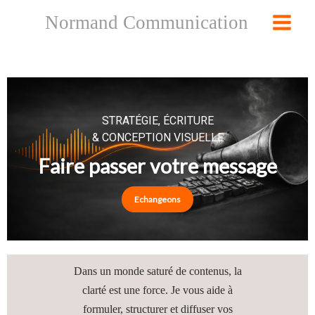
Skip
Normand Communication
to
content
STRATÉGIE, ÉCRITURE
& CONCEPTION VISUELLE
Faire passer votre message
Echangeons
Dans un monde saturé de contenus, la
clarté est une force. Je vous aide à
formuler, structurer et diffuser vos