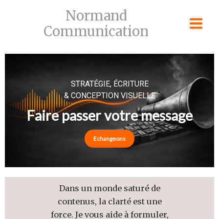
Skip
Normand
to
Communication
content
STRATÉGIE, ÉCRITURE
& CONCEPTION VISUELLE
Faire passer votre message
Echangeons
Dans un monde saturé de
contenus, la clarté est une
force. Je vous aide à formuler,