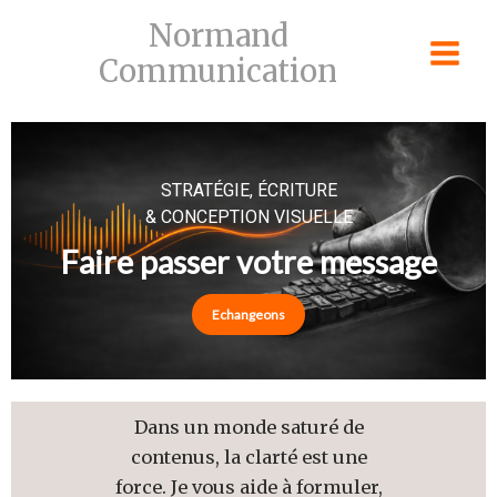
Skip
Normand
to
Communication
content
STRATÉGIE, ÉCRITURE
& CONCEPTION VISUELLE
Faire passer votre message
Echangeons
Dans un monde saturé de
contenus, la clarté est une
force. Je vous aide à formuler,