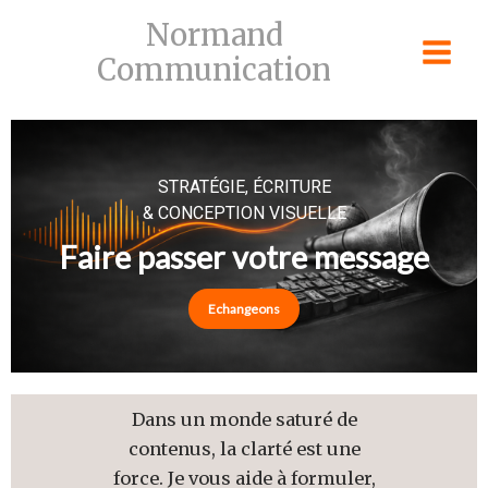
Skip
Normand
to
Communication
content
STRATÉGIE, ÉCRITURE
& CONCEPTION VISUELLE
Faire passer votre message
Echangeons
Dans un monde saturé de
contenus, la clarté est une
force. Je vous aide à formuler,