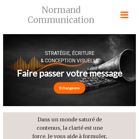
Skip
Normand
to
Communication
content
STRATÉGIE, ÉCRITURE
& CONCEPTION VISUELLE
Faire passer votre message
Echangeons
Dans un monde saturé de
contenus, la clarté est une
force. Je vous aide à formuler,