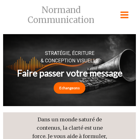
Skip
Normand
to
Communication
content
STRATÉGIE, ÉCRITURE
& CONCEPTION VISUELLE
Faire passer votre message
Echangeons
Dans un monde saturé de
contenus, la clarté est une
force. Je vous aide à formuler,